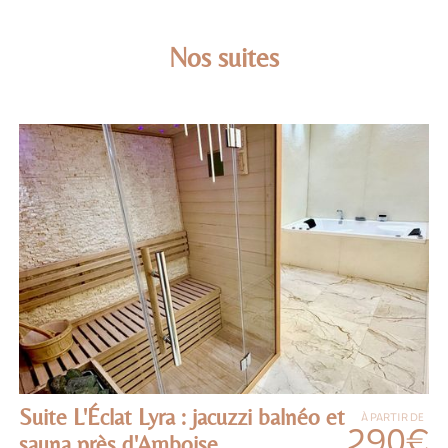
Nos suites
Suite L'Éclat Lyra : jacuzzi balnéo et
À PARTIR DE
290€
sauna près d'Amboise