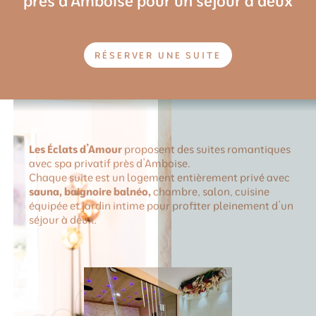
près d'Amboise pour un séjour à deux
RÉSERVER UNE SUITE
Les Éclats d’Amour
proposent des
suites romantiques
avec spa privatif près d’Amboise
.
Chaque suite est un logement entièrement privé avec
sauna, baignoire balnéo,
chambre, salon, cuisine
équipée et jardin intime pour profiter pleinement d’un
séjour à deux.